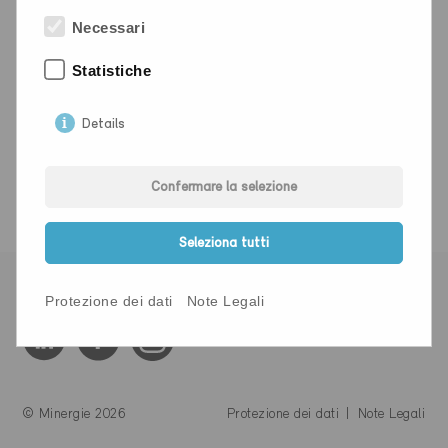
Necessari
Corso Plus
Titolo del corso
Corso Minergie Italia
Statistiche
Luogo
Online - in presenza a
Verona
Details
Confermare la selezione
Seleziona tutti
Vai al Canale Minergie
Protezione dei dati
Note Legali
© Minergie 2026
Protezione dei dati
Note Legali