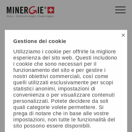
×
Gestione dei cookie
Offerte corsi
Utilizziamo i cookie per offrirle la migliore
esperienza del sito web. Questi includono
Minergie Italia propone corsi di formazione continua per
i cookie che sono necessari per il
permettere il trasferimento di competenze ai
funzionamento del sito e per gestire i
professionisti, in particolare ai
Partner Specializzati
.
nostri obiettivi commerciali, così come
quelli utilizzati esclusivamente per scopi
Sei interessato ai nostri corsi? Scrivici per saperne di
statistici anonimi, impostazioni di
più!
formazione@minergie.it
convenienza o per visualizzare contenuti
personalizzati. Potete decidere da soli
quali categorie volete permettere. Si
prega di notare che in base alle vostre
Data
30.04.2026 -
impostazioni, non tutte le funzionalità del
18.09.2026
sito possono essere disponibili.
40 Ore