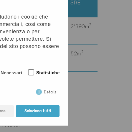
one
Tipo di edificio
SRE
ncludono i cookie che
ommerciali, così come
2
Abitazioni PF
2'390m
convenienza o per
 volete permettere. Si
à del sito possono essere
2
Amministrazione
52m
Necessari
Statistiche
Details
one
Seleziona tutti
on sonde