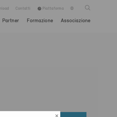
nload
Contatti
Piattaforma
Partner
Formazione
Associazione
×