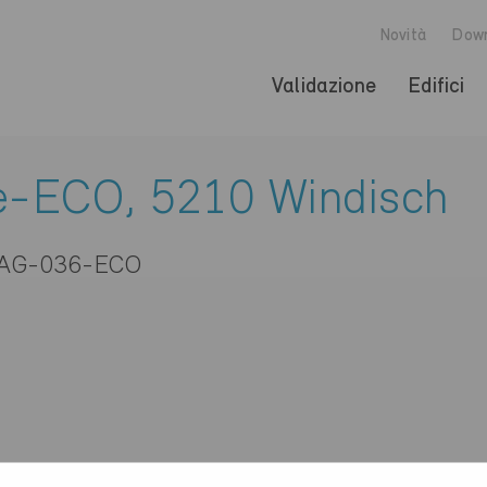
Novità
Dow
Validazione
Edifici
e-ECO, 5210 Windisch
 AG-036-ECO