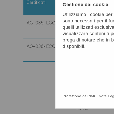
Certificati
Standard
Stato
Gestione dei cookie
Utilizziamo i cookie per
sono necessari per il fu
AG-035-ECO
Minergie-ECO
Defin
quelli utilizzati esclus
16.2
visualizzare contenuti p
prega di notare che in b
disponibili.
AG-036-ECO
Minergie-ECO
Defin
16.2
Informazioni tec
Protezione dei dati
Note Leg
Riscaldamento
100%