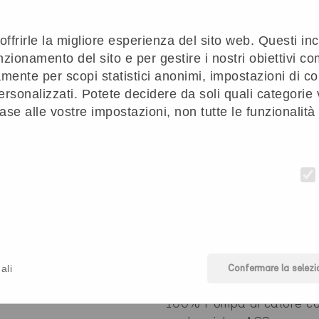
Indirizzo
Progetto di costruzi
 offrirle la migliore esperienza del sito web. Questi i
nzionamento del sito e per gestire i nostri obiettivi c
itivo
Zürcherstrasse 40 a
Nuova costruzione
ivamente per scopi statistici anonimi, impostazioni di 
.2026
5210 Windisch
ersonalizzati. Potete decidere da soli quali categorie
ase alle vostre impostazioni, non tutte le funzionalit
itivo
Zürcherstrasse 40 b
Nuova costruzione
.2026
5210 Windisch
niche
ali
Confermare la selezi
Acqua calda
100% Pompa di calore c